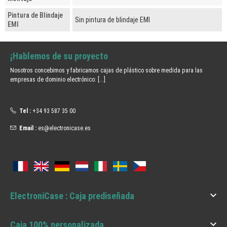
Pintura de Blindaje
Sin pintura de blindaje EMI
EMI
¡Hablemos de su proyecto
Nosotros concebimos y fabricamos cajas de plástico sobre medida para las
empresas de dominio electrónico:
[...]
Tel :
+34 93 587 35 00
Email :
es@electronicase.es

ElectroniCase : Caja prediseñada

Caja 100% personalizada