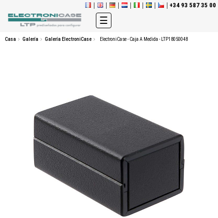
+34 93 587 35 00
Navegación
☰
de
palanca
Casa
Galería
Galería ElectroniCase
ElectroniCase - Caja A Medida - LTP18050048