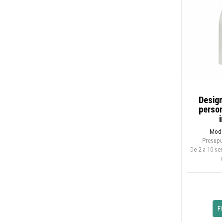
Desig
person
Mode
Presupu
De 2 a 10 s
F