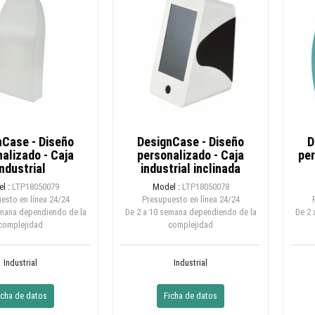
nCase - Diseño
DesignCase - Diseño
D
alizado - Caja
personalizado - Caja
per
industrial
industrial inclinada
l :
LTP18050079
Model :
LTP18050078
esto en línea
24/24
Presupuesto en línea
24/24
emana dependiendo de la
De 2 a 10 semana dependiendo de la
De 2 
complejidad
complejidad
Industrial
Industrial
icha de datos
Ficha de datos