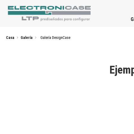
G
Casa
Galería
Galería DesignCase
Ejemp