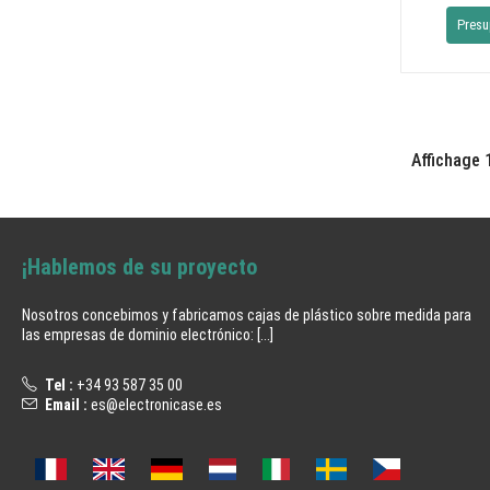
Presu
Affichage 
¡Hablemos de su proyecto
Nosotros concebimos y fabricamos cajas de plástico sobre medida para
las empresas de dominio electrónico:
[...]
Tel :
+34 93 587 35 00
Email :
es@electronicase.es