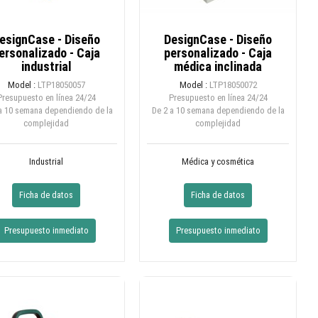
esignCase - Diseño
DesignCase - Diseño
ersonalizado - Caja
personalizado - Caja
industrial
médica inclinada
Model :
LTP18050057
Model :
LTP18050072
Presupuesto en línea
24/24
Presupuesto en línea
24/24
a 10 semana dependiendo de la
De 2 a 10 semana dependiendo de la
complejidad
complejidad
Industrial
Médica y cosmética
Ficha de datos
Ficha de datos
Presupuesto inmediato
Presupuesto inmediato