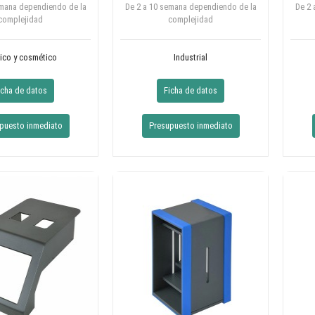
emana dependiendo de la
De 2 a 10 semana dependiendo de la
De 2 
complejidad
complejidad
ico y cosmético
Industrial
icha de datos
Ficha de datos
puesto inmediato
Presupuesto inmediato