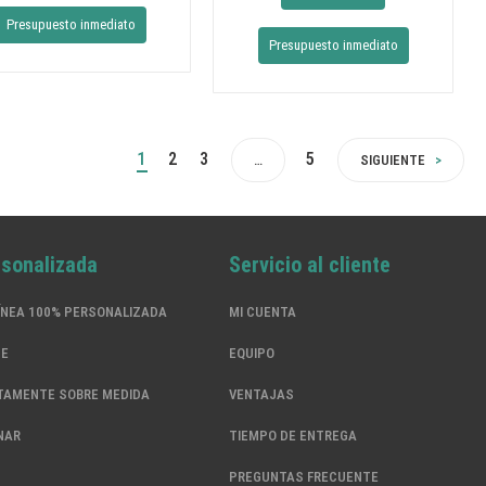
Presupuesto inmediato
Presupuesto inmediato
1
2
3
5
…
SIGUIENTE
rsonalizada
Servicio al cliente
ÍNEA 100% PERSONALIZADA
MI CUENTA
SE
EQUIPO
TAMENTE SOBRE MEDIDA
VENTAJAS
NAR
TIEMPO DE ENTREGA
PREGUNTAS FRECUENTE