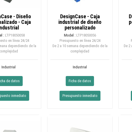
nCase - Diseño
DesignCase - Caja
D
alizado - Caja
industrial de diseño
p
industrial
personalizado
l :
LTP18050058
Model :
LTP18050056
esto en línea
24/24
Presupuesto en línea
24/24
emana dependiendo de la
De 2 a 10 semana dependiendo de la
De 2 
complejidad
complejidad
Industrial
Industrial
icha de datos
Ficha de datos
puesto inmediato
Presupuesto inmediato