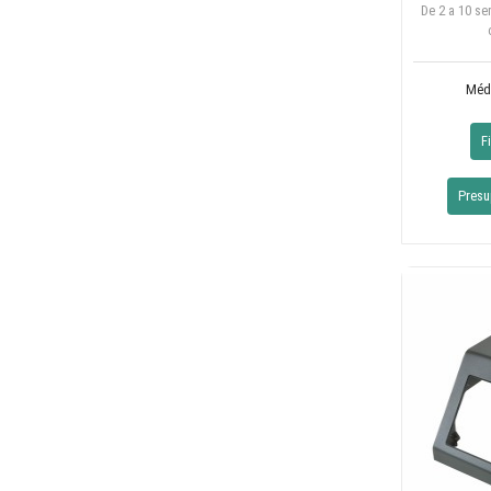
De 2 a 10 s
Méd
F
Presu