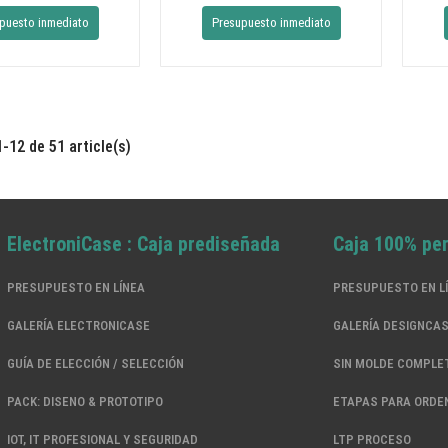
puesto inmediato
Presupuesto inmediato
1-12 de 51 article(s)
ElectroniCase : Caja prediseñada
Caja 100% pe
PRESUPUESTO EN LÍNEA
PRESUPUESTO EN L
GALERÍA ELECTRONICASE
GALERÍA DESIGNCA
GUÍA DE ELECCIÓN / SELECCIÓN
SIN MOLDE COMPLE
PACK: DISENO & PROTOTIPO
ETAPAS PARA ORDE
IOT, IT PROFESIONAL Y SEGURIDAD
LTP PROCESO