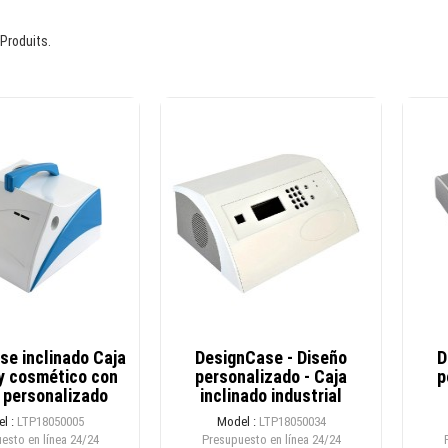
 Produits.
se inclinado Caja
DesignCase - Diseño
D
y cosmético con
personalizado - Caja
p
 personalizado
inclinado industrial
l :
LTP18050005
Model :
LTP18050034
esto en línea
24/24
Presupuesto en línea
24/24