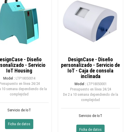
esignCase - Diseño
DesignCase - Diseño
sonalizado - Servicio
personalizado - Servicio de
IoT Housing
IoT - Caja de consola
inclinada
Model :
LTP18050014
Presupuesto en línea
24/24
Model :
LTP18050001
a 10 semana dependiendo de la
Presupuesto en línea
24/24
complejidad
De 2 a 10 semana dependiendo de la
complejidad
Servicio de IoT
Servicio de IoT
Ficha de datos
Ficha de datos