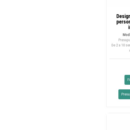
Desig
person
Mode
Presupu
De 2 a 10 s
F
Presu