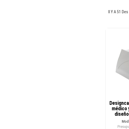
Il Y A 51 Des
Designca
médico 
diseño
Mode
Presupu