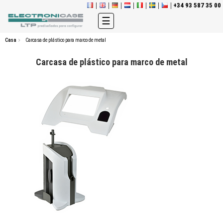
+34 93 587 35 00
Navegación
☰
de
palanca
Casa
Carcasa de plástico para marco de metal
Carcasa de plástico para marco de metal