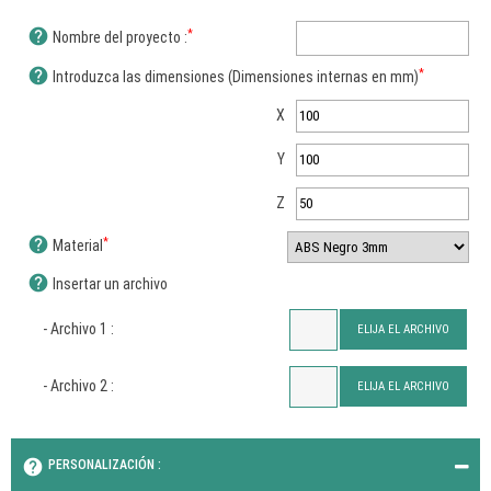
help
*
Nombre del proyecto :
help
*
Introduzca las dimensiones (Dimensiones internas en mm)
X
Y
Z
help
*
Material
help
Insertar un archivo
- Archivo 1 :
ELIJA EL ARCHIVO
- Archivo 2 :
ELIJA EL ARCHIVO
help
PERSONALIZACIÓN :