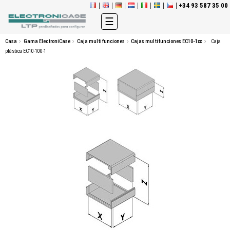
+34 93 587 35 00
Navegación
☰
de
palanca
Casa
Gama ElectroniCase
Caja multifunciones
Cajas multifunciones EC10-1xx
Caja
plástica EC10-100-1