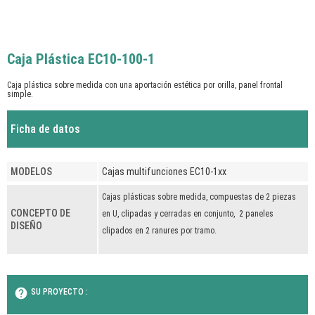
Caja Plástica EC10-100-1
Caja plástica sobre medida con una aportación estética por orilla, panel frontal
simple.
Ficha de datos
MODELOS
Cajas multifunciones EC10-1xx
Cajas plásticas sobre medida, compuestas de 2 piezas
CONCEPTO DE
en U, clipadas y cerradas en conjunto, 2 paneles
DISEÑO
clipados en 2 ranures por tramo.
help
SU PROYECTO :