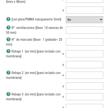
0mm x 40mm)
y
help
[con plexi/PMMA transparente 3mm]
help
N°. ventilaciones (Base: 10 ranuras de
50 mm)
help
N°. de marcado (Base : 1 grabado= 20
mm)
help
Rebaje 1: (en mm) [para teclado con
x
membrana]
y
help
Rebaje 2: (en mm) [para teclado con
x
membrana]
y
help
Rebaje 3: (en mm) [para teclado con
x
membrana]
y