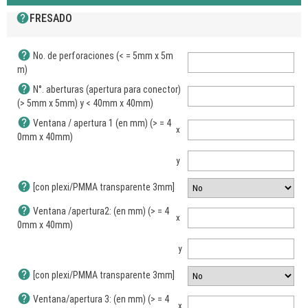
help
FRESADO
help
No. de perforaciones (< = 5mm x 5m
m)
help
N°. aberturas (apertura para conector)
(> 5mm x 5mm) y < 40mm x 40mm)
help
Ventana / apertura 1 (en mm) (> = 4
x
0mm x 40mm)
y
help
[con plexi/PMMA transparente 3mm]
help
Ventana /apertura2: (en mm) (> = 4
x
0mm x 40mm)
y
help
[con plexi/PMMA transparente 3mm]
help
Ventana/apertura 3: (en mm) (> = 4
x