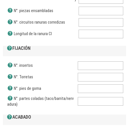
help
N°. piezas ensambladas
help
N°. circuitos ranuras corredizas
help
Longitud de la ranura CI
help
FIJACIÓN
help
N°. insertos
help
N°. Torretas
help
N°. pies de goma
help
N°. partes coladas (taco/barrita/nerv
adura)
help
ACABADO