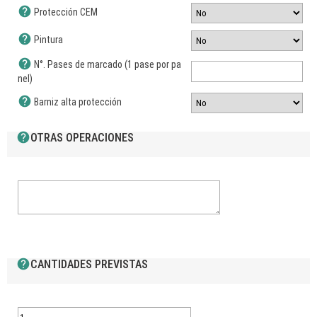
help
Protección CEM
help
Pintura
help
N°. Pases de marcado (1 pase por pa
nel)
help
Barniz alta protección
help
OTRAS OPERACIONES
help
CANTIDADES PREVISTAS