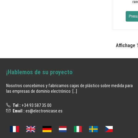
ran
Presu
Affichage 1
¡Hablemos de su proyecto
Nosotros concebimos y fabricamos cajas de plástico sobre medida para
las empresas de dominio electrónico:
[...]
Tel :
+34 93 587 35 00
Email :
es@electronicase.es