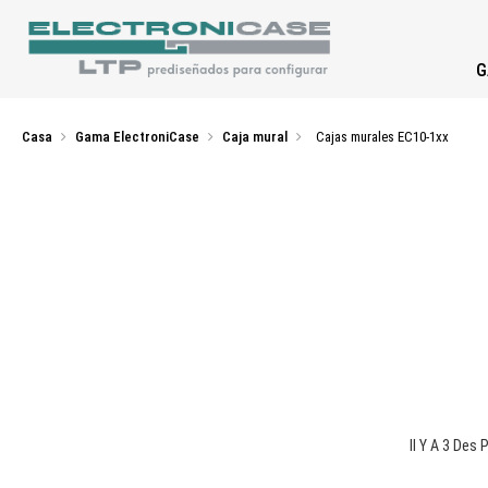
G
Casa
Gama ElectroniCase
Caja mural
Cajas murales EC10-1xx
Il Y A 3 Des 