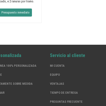
ipado, e 2 ranuras por tramo.
Presupuesto inmediato
rsonalizada
Servicio al cliente
ÍNEA 100% PERSONALIZADA
MI CUENTA
SE
EQUIPO
TAMENTE SOBRE MEDIDA
VENTAJAS
NAR
TIEMPO DE ENTREGA
PREGUNTAS FRECUENTE