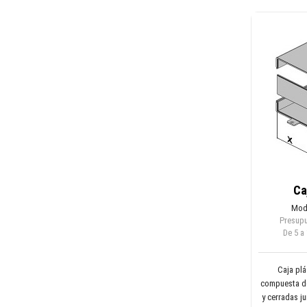
Ca
Mod
Presupu
De 5 a
Caja plá
compuesta de
y cerradas ju