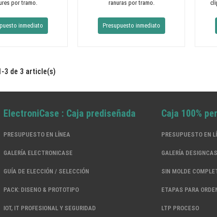
ures por tramo.
ranuras por tramo.
cl
puesto inmediato
Presupuesto inmediato
-3 de 3 article(s)
ElectroniCase : Caja prediseñada
Caja 100% pe
PRESUPUESTO EN LÍNEA
PRESUPUESTO EN L
GALERÍA ELECTRONICASE
GALERÍA DESIGNCA
GUÍA DE ELECCIÓN / SELECCIÓN
SIN MOLDE COMPLE
PACK: DISENO & PROTOTIPO
ETAPAS PARA ORDE
IOT, IT PROFESIONAL Y SEGURIDAD
LTP PROCESO