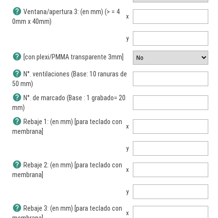
help
Ventana/apertura 3: (en mm) (> = 4
x
0mm x 40mm)
y
help
[con plexi/PMMA transparente 3mm]
help
N°. ventilaciones (Base: 10 ranuras de
50 mm)
help
N°. de marcado (Base : 1 grabado= 20
mm)
help
Rebaje 1: (en mm) [para teclado con
x
membrana]
y
help
Rebaje 2: (en mm) [para teclado con
x
membrana]
y
help
Rebaje 3: (en mm) [para teclado con
x