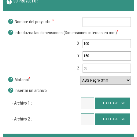
help
SU PROYECTO :
help
*
Nombre del proyecto :
help
*
Introduzca las dimensiones (Dimensiones internas en mm)
X
Y
Z
help
*
Material
help
Insertar un archivo
- Archivo 1 :
ELIJA EL ARCHIVO
- Archivo 2 :
ELIJA EL ARCHIVO