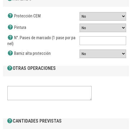
help
Protección CEM
help
Pintura
help
N°. Pases de marcado (1 pase por pa
nel)
help
Barniz alta protección
help
OTRAS OPERACIONES
help
CANTIDADES PREVISTAS