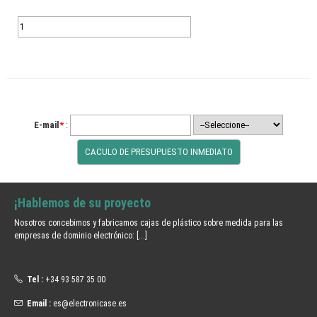
E-mail
*
:
¡Hablemos de su proyecto
Nosotros concebimos y fabricamos cajas de plástico sobre medida para las
empresas de dominio electrónico:
[...]
Tel :
+34 93 587 35 00
Email :
es@electronicase.es