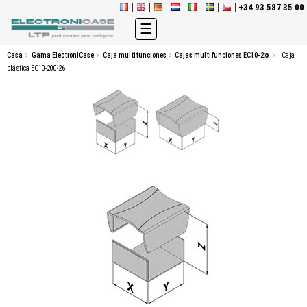
+34 93 587 35 00
Navegación
☰
de
palanca
Casa
Gama ElectroniCase
Caja multifunciones
Cajas multifunciones EC10-2xx
Caja
plástica EC10-200-26