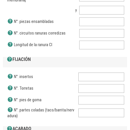
membrana]
y
help
N°. piezas ensambladas
help
N°. circuitos ranuras corredizas
help
Longitud de la ranura CI
help
FIJACIÓN
help
N°. insertos
help
N°. Torretas
help
N°. pies de goma
help
N°. partes coladas (taco/barrita/nerv
adura)
help
ACABADO