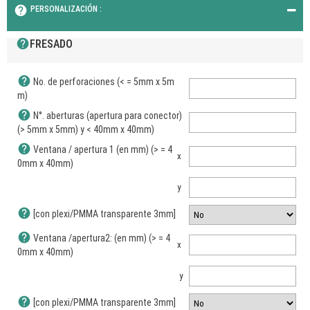
help
PERSONALIZACIÓN :
help
FRESADO
help
No. de perforaciones (< = 5mm x 5m
m)
help
N°. aberturas (apertura para conector)
(> 5mm x 5mm) y < 40mm x 40mm)
help
Ventana / apertura 1 (en mm) (> = 4
x
0mm x 40mm)
y
help
[con plexi/PMMA transparente 3mm]
help
Ventana /apertura2: (en mm) (> = 4
x
0mm x 40mm)
y
help
[con plexi/PMMA transparente 3mm]