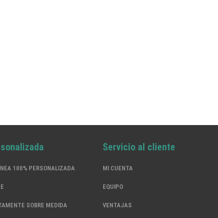
rsonalizada
Servicio al cliente
ÍNEA 100% PERSONALIZADA
MI CUENTA
SE
EQUIPO
TAMENTE SOBRE MEDIDA
VENTAJAS