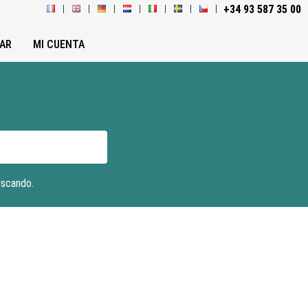
+34 93 587 35 00
AR
MI CUENTA
uscando.