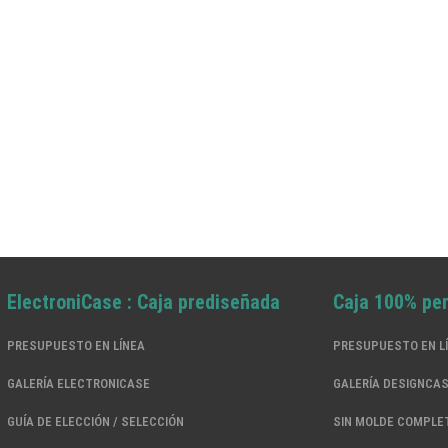
ElectroniCase : Caja prediseñada
Caja 100% pe
PRESUPUESTO EN LÍNEA
PRESUPUESTO EN L
GALERÍA ELECTRONICASE
GALERÍA DESIGNCA
GUÍA DE ELECCIÓN / SELECCIÓN
SIN MOLDE COMPLE