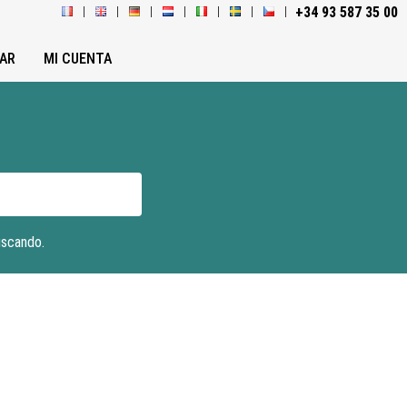
+34 93 587 35 00
AR
MI CUENTA
uscando.