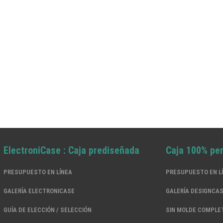
ElectroniCase : Caja prediseñada
Caja 100% pe
PRESUPUESTO EN LÍNEA
PRESUPUESTO EN L
GALERÍA ELECTRONICASE
GALERÍA DESIGNCA
GUÍA DE ELECCIÓN / SELECCIÓN
SIN MOLDE COMPLE