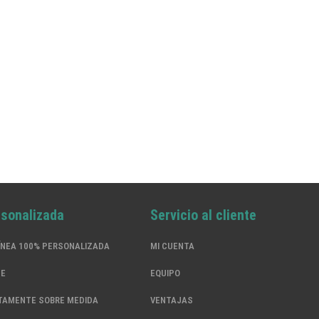
rsonalizada
Servicio al cliente
ÍNEA 100% PERSONALIZADA
MI CUENTA
SE
EQUIPO
TAMENTE SOBRE MEDIDA
VENTAJAS