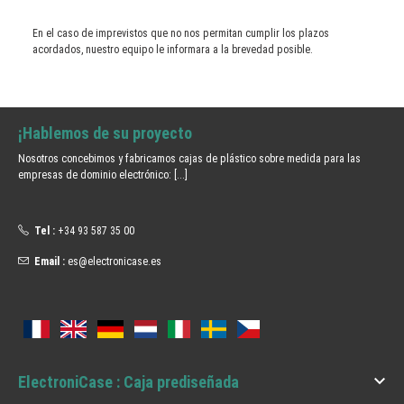
En el caso de imprevistos que no nos permitan cumplir los plazos
acordados, nuestro equipo le informara a la brevedad posible.
¡Hablemos de su proyecto
Nosotros concebimos y fabricamos cajas de plástico sobre medida para las
empresas de dominio electrónico:
[...]
Tel :
+34 93 587 35 00
Email :
es@electronicase.es

ElectroniCase : Caja prediseñada