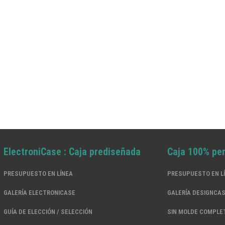
ElectroniCase : Caja prediseñada
Caja 100% pe
PRESUPUESTO EN LÍNEA
PRESUPUESTO EN L
GALERÍA ELECTRONICASE
GALERÍA DESIGNCA
GUÍA DE ELECCIÓN / SELECCIÓN
SIN MOLDE COMPLE