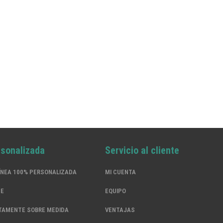
rsonalizada
Servicio al cliente
ÍNEA 100% PERSONALIZADA
MI CUENTA
SE
EQUIPO
TAMENTE SOBRE MEDIDA
VENTAJAS