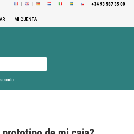
+34 93 587 35 00
AR
MI CUENTA
uscando.
 prototipo de mi caja?