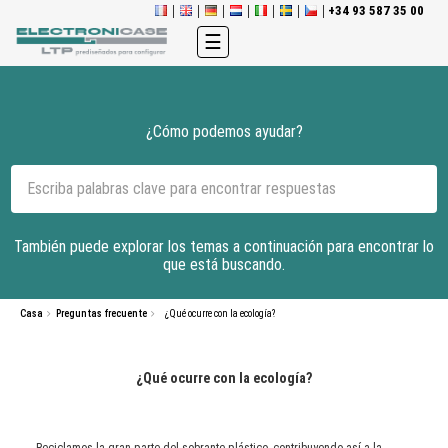
+34 93 587 35 00
Navegación
☰
de
palanca
¿Cómo podemos ayudar?
También puede explorar los temas a continuación para encontrar lo
que está buscando.
Casa
Preguntas frecuente
¿Qué ocurre con la ecología?
¿Qué ocurre con la ecología?
Reciclamos la gran parte del sobrante plástico, contribuyendo así a la