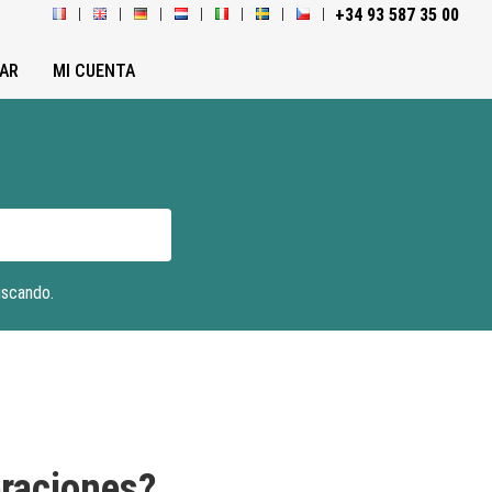
+34 93 587 35 00
AR
MI CUENTA
uscando.
eraciones?