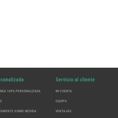
rsonalizada
Servicio al cliente
ÍNEA 100% PERSONALIZADA
MI CUENTA
SE
EQUIPO
TAMENTE SOBRE MEDIDA
VENTAJAS