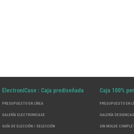
ElectroniCase : Caja prediseñada
Caja 100% pe
PRESUPUESTO EN LÍNEA
PRESUPUESTO EN L
GALERÍA ELECTRONICASE
GALERÍA DESIGNCA
GUÍA DE ELECCIÓN / SELECCIÓN
SIN MOLDE COMPLE