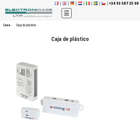
+34 93 587 35 00
Navegación
☰
de
palanca
Casa
Caja de plástico
Caja de plástico