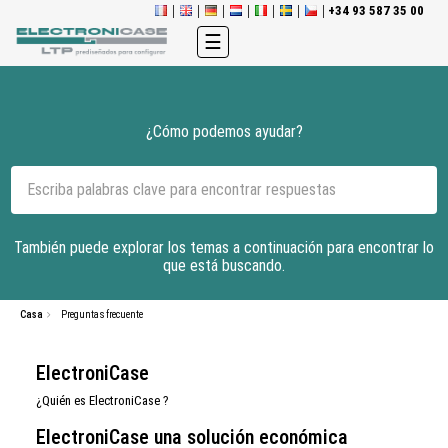
+34 93 587 35 00
Navegación
☰
de
palanca
¿Cómo podemos ayudar?
También puede explorar los temas a continuación para encontrar lo
que está buscando.
Casa
Preguntas frecuente
ElectroniCase
¿Quién es ElectroniCase ?
ElectroniCase una solución económica